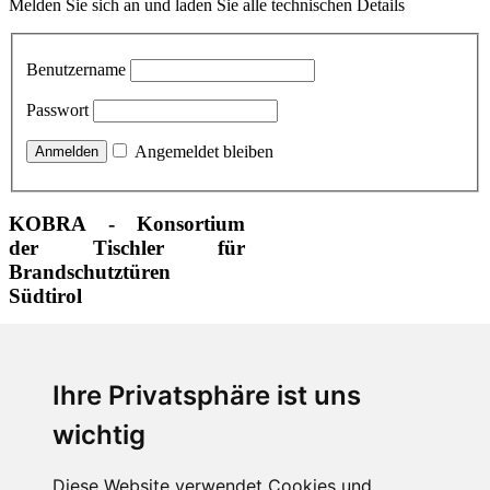
Melden Sie sich an und laden Sie alle technischen Details
Benutzername
Passwort
Angemeldet bleiben
KOBRA - Konsortium
der Tischler für
Brandschutztüren
Südtirol
+39 0471 323465
+39 0471 323210
Ihre Privatsphäre ist uns
info@kobra.bz
www.kobra.bz
wichtig
Mitterweg 7 | Boznerboden
| 39100 Bozen
Diese Website verwendet Cookies und