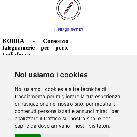
Dettagli tecnici
KOBRA - Consorzio
falegnamerie per porte
tagliafuoco
+39 0471 323465
Noi usiamo i cookies
+39 0471 323210
info@kobra.bz
www.kobra.bz
Noi usiamo i cookies e altre tecniche di
tracciamento per migliorare la tua esperienza
Via di mezzo ai piani, 7 | 39100
Bolzano
di navigazione nel nostro sito, per mostrarti
contenuti personalizzati e annunci mirati, per
Informazioni
analizzare il traffico sul nostro sito, e per
Colofone
& Privacy
capire da dove arrivano i nostri visitatori.
Sitemap
Login