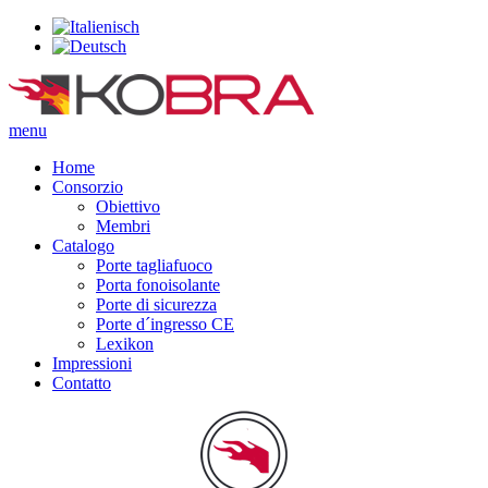
menu
Home
Consorzio
Obiettivo
Membri
Catalogo
Porte tagliafuoco
Porta fonoisolante
Porte di sicurezza
Porte d´ingresso CE
Lexikon
Impressioni
Contatto