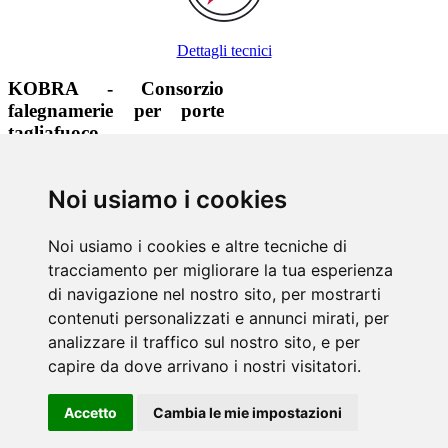
Dettagli tecnici
KOBRA - Consorzio
falegnamerie per porte
tagliafuoco
+39 0471 323465
Noi usiamo i cookies
+39 0471 323210
info@kobra.bz
www.kobra.bz
Noi usiamo i cookies e altre tecniche di
tracciamento per migliorare la tua esperienza
Via di mezzo ai piani, 7 | 39100
Bolzano
di navigazione nel nostro sito, per mostrarti
contenuti personalizzati e annunci mirati, per
Informazioni
analizzare il traffico sul nostro sito, e per
Colofone
& Privacy
capire da dove arrivano i nostri visitatori.
Sitemap
Login
Accetto
Cambia le mie impostazioni