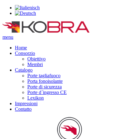
menu
Home
Consorzio
Obiettivo
Membri
Catalogo
Porte tagliafuoco
Porta fonoisolante
Porte di sicurezza
Porte d´ingresso CE
Lexikon
Impressioni
Contatto