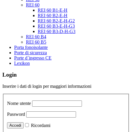
REI 60
REI 60 B1-E-H
REI 60 B2-E-H
REI 60 B2-E-H-G2
REI 60 B3-E-H-G3
REI 60 B3-D-H-G3
REI 60 B4
REI 60 B5
Porta fonoisolante
Porte di sicurezza
Porte d´ingresso CE
Lexikon
Login
Inserire i dati di login per maggiori informazioni
Nome utente
Password
Ricordami