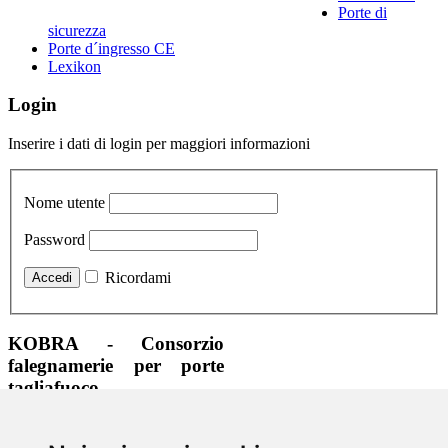
Porte di
sicurezza
Porte d´ingresso CE
Lexikon
Login
Inserire i dati di login per maggiori informazioni
Nome utente
Password
Ricordami
KOBRA - Consorzio
falegnamerie per porte
tagliafuoco
+39 0471 323465