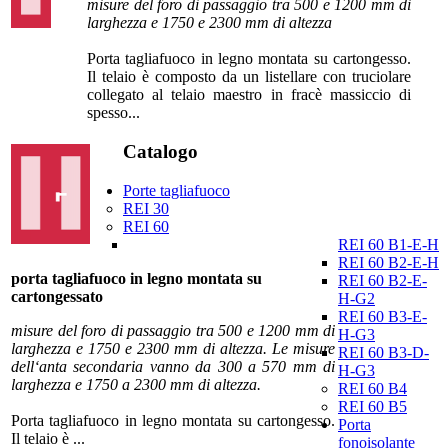
misure del foro di passaggio tra 500 e 1200 mm di
larghezza e 1750 e 2300 mm di altezza
Porta tagliafuoco in legno montata su cartongesso.
Il telaio è composto da un listellare con truciolare
collegato al telaio maestro in fracè massiccio di
spesso...
Catalogo
Porte tagliafuoco
REI 30
REI 60
REI 60 B1-E-H
REI 60 B2-E-H
porta tagliafuoco in legno montata su
REI 60 B2-E-
cartongessato
H-G2
REI 60 B3-E-
misure del foro di passaggio tra 500 e 1200 mm di
H-G3
larghezza e 1750 e 2300 mm di altezza. Le misure
REI 60 B3-D-
dell‘anta secondaria vanno da 300 a 570 mm di
H-G3
larghezza e 1750 a 2300 mm di altezza.
REI 60 B4
REI 60 B5
Porta tagliafuoco in legno montata su cartongesso.
Porta
Il telaio è ...
fonoisolante