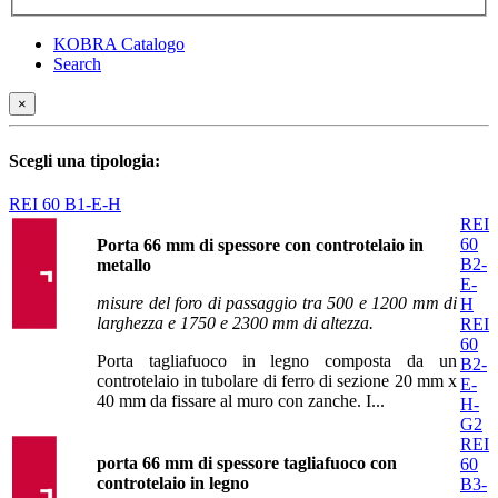
KOBRA Catalogo
Search
×
Scegli una tipologia:
REI 60 B1-E-H
REI
60
Porta 66 mm di spessore con controtelaio in
B2-
metallo
E-
misure del foro di passaggio tra 500 e 1200 mm di
H
larghezza e 1750 e 2300 mm di altezza.
REI
60
Porta tagliafuoco in legno composta da un
B2-
controtelaio in tubolare di ferro di sezione 20 mm x
E-
40 mm da fissare al muro con zanche. I...
H-
G2
REI
porta 66 mm di spessore tagliafuoco con
60
controtelaio in legno
B3-