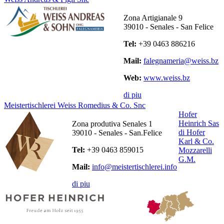
Zona Artigianale 9
39010
-
Senales - San Felice
Tel:
+39 0463 886216
Mail:
falegnameria@weiss.bz
Web:
www.weiss.bz
di piu
Meistertischlerei Weiss Romedius & Co. Snc
Hofer
Heinrich Sas
Zona produtiva Senales 1
di Hofer
39010
-
Senales - San.Felice
Karl & Co.
Tel:
+39 0463 859015
Mozzarelli
G.M.
Mail:
info@meistertischlerei.info
di piu