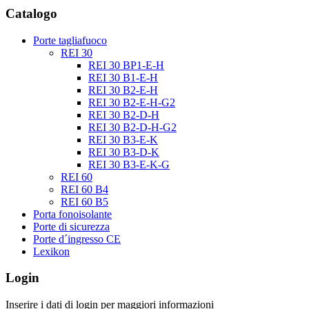
Catalogo
Porte tagliafuoco
REI 30
REI 30 BP1-E-H
REI 30 B1-E-H
REI 30 B2-E-H
REI 30 B2-E-H-G2
REI 30 B2-D-H
REI 30 B2-D-H-G2
REI 30 B3-E-K
REI 30 B3-D-K
REI 30 B3-E-K-G
REI 60
REI 60 B4
REI 60 B5
Porta fonoisolante
Porte di sicurezza
Porte d´ingresso CE
Lexikon
Login
Inserire i dati di login per maggiori informazioni