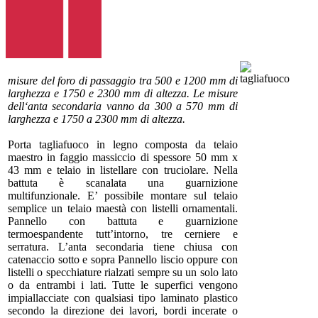
misure del foro di passaggio tra 500 e 1200 mm di
larghezza e 1750 e 2300 mm di altezza. Le misure
dell‘anta secondaria vanno da 300 a 570 mm di
larghezza e 1750 a 2300 mm di altezza.
Porta tagliafuoco in legno composta da telaio
maestro in faggio massiccio di spessore 50 mm x
43 mm e telaio in listellare con truciolare. Nella
battuta è scanalata una guarnizione
multifunzionale. E’ possibile montare sul telaio
semplice un telaio maestà con listelli ornamentali.
Pannello con battuta e guarnizione
termoespandente tutt’intorno, tre cerniere e
serratura. L’anta secondaria tiene chiusa con
catenaccio sotto e sopra Pannello liscio oppure con
listelli o specchiature rialzati sempre su un solo lato
o da entrambi i lati. Tutte le superfici vengono
impiallacciate con qualsiasi tipo laminato plastico
secondo la direzione dei lavori, bordi incerate o