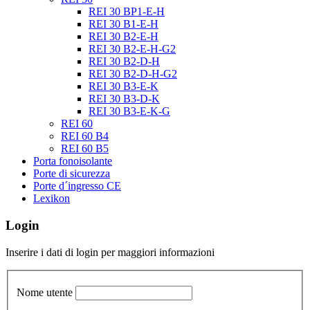
REI 30 BP1-E-H
REI 30 B1-E-H
REI 30 B2-E-H
REI 30 B2-E-H-G2
REI 30 B2-D-H
REI 30 B2-D-H-G2
REI 30 B3-E-K
REI 30 B3-D-K
REI 30 B3-E-K-G
REI 60
REI 60 B4
REI 60 B5
Porta fonoisolante
Porte di sicurezza
Porte d´ingresso CE
Lexikon
Login
Inserire i dati di login per maggiori informazioni
Nome utente