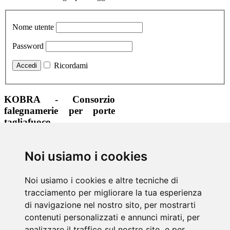
Nome utente
Password
Ricordami
KOBRA - Consorzio
falegnamerie per porte
tagliafuoco
+39 0471 323465
Noi usiamo i cookies
+39 0471 323210
info@kobra.bz
www.kobra.bz
Noi usiamo i cookies e altre tecniche di
tracciamento per migliorare la tua esperienza
Via di mezzo ai piani, 7 | 39100
Bolzano
di navigazione nel nostro sito, per mostrarti
contenuti personalizzati e annunci mirati, per
Informazioni
analizzare il traffico sul nostro sito, e per
Colofone