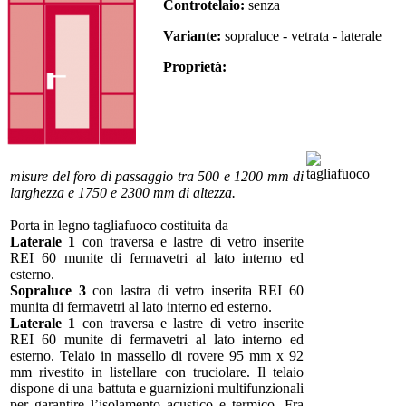
Controtelaio:
senza
Variante:
sopraluce - vetrata - laterale
Proprietà:
misure del foro di passaggio tra 500 e 1200 mm di
larghezza e 1750 e 2300 mm di altezza.
Porta in legno tagliafuoco costituita da
Laterale 1
con traversa e lastre di vetro inserite
REI 60 munite di fermavetri al lato interno ed
esterno.
Sopraluce 3
con lastra di vetro inserita REI 60
munita di fermavetri al lato interno ed esterno.
Laterale 1
con traversa e lastre di vetro inserite
REI 60 munite di fermavetri al lato interno ed
esterno. Telaio in massello di rovere 95 mm x 92
mm rivestito in listellare con truciolare. Il telaio
dispone di una battuta e guarnizioni multifunzionali
per garantire l’isolamento acustico e termico. Fra