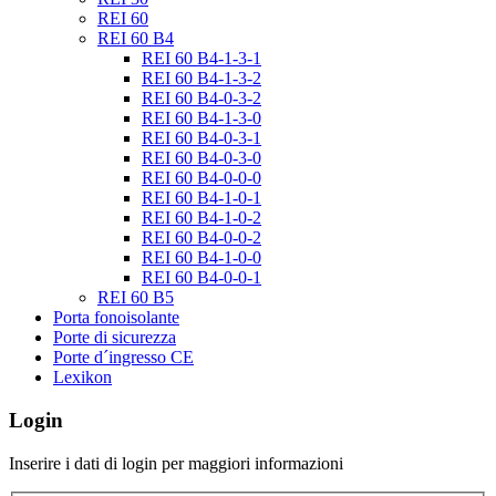
REI 60
REI 60 B4
REI 60 B4-1-3-1
REI 60 B4-1-3-2
REI 60 B4-0-3-2
REI 60 B4-1-3-0
REI 60 B4-0-3-1
REI 60 B4-0-3-0
REI 60 B4-0-0-0
REI 60 B4-1-0-1
REI 60 B4-1-0-2
REI 60 B4-0-0-2
REI 60 B4-1-0-0
REI 60 B4-0-0-1
REI 60 B5
Porta fonoisolante
Porte di sicurezza
Porte d´ingresso CE
Lexikon
Login
Inserire i dati di login per maggiori informazioni