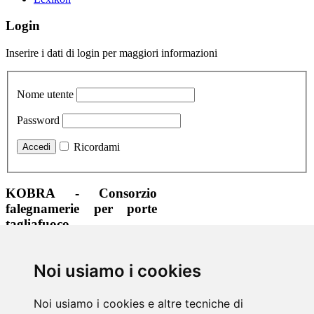
Login
Inserire i dati di login per maggiori informazioni
Nome utente
Password
Ricordami
KOBRA - Consorzio
falegnamerie per porte
tagliafuoco
+39 0471 323465
Noi usiamo i cookies
+39 0471 323210
info@kobra.bz
www.kobra.bz
Noi usiamo i cookies e altre tecniche di