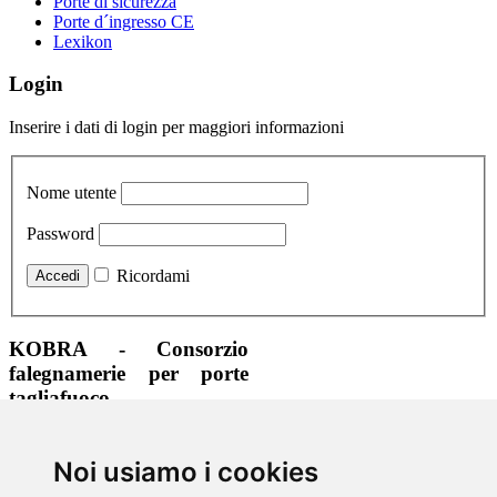
Porte di sicurezza
Porte d´ingresso CE
Lexikon
Login
Inserire i dati di login per maggiori informazioni
Nome utente
Password
Ricordami
KOBRA - Consorzio
falegnamerie per porte
tagliafuoco
+39 0471 323465
Noi usiamo i cookies
+39 0471 323210
info@kobra.bz