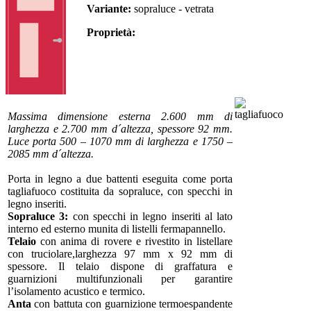
Variante:
sopraluce - vetrata
Proprietà:
Massima dimensione esterna 2.600 mm di
larghezza e 2.700 mm d´altezza, spessore 92 mm.
Luce porta 500 – 1070 mm di larghezza e 1750 –
2085 mm d´altezza.
Porta in legno a due battenti eseguita come porta
tagliafuoco costituita da sopraluce, con specchi in
legno inseriti.
Sopraluce 3:
con specchi in legno inseriti al lato
interno ed esterno munita di listelli fermapannello.
Telaio
con anima di rovere e rivestito in listellare
con truciolare,larghezza 97 mm x 92 mm di
spessore. Il telaio dispone di graffatura e
guarnizioni multifunzionali per garantire
l’isolamento acustico e termico.
Anta
con battuta con guarnizione termoespandente